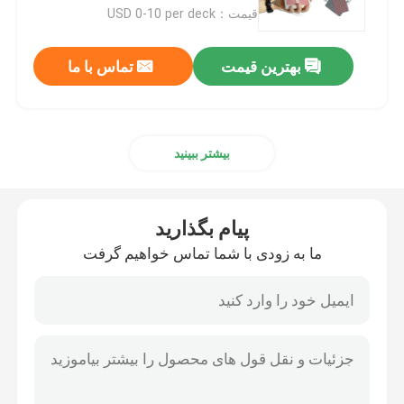
قیمت：USD 0-10 per deck
لنزهای تماس با نامرئی نامرئی
بهترین قیمت
تماس با ما
عینک چشم
بیشتر ببینید
پوکر آنالایزر
اسکنر پوکر
پیام بگذارید
ما به زودی با شما تماس خواهیم گرفت
تاس کازینو سحر و جادو
کازینو تقلب دستگاه
کارت های معروف پوکر