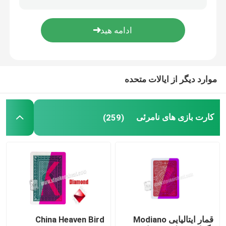
نرم افزار تجزیه و تحلیل پوکر
پوکر تقلب دستگاه
موارد دیگر از ایالات متحده
تظاهرات غم انگیز
کارت بازی های نامرئی
(259)
لوازم جانبی قمار
قمار ایتالیایی Modiano
China Heaven Bird