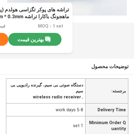
تراشه های پوکر تگزاسی هولدم (پو
ماهجونگ باکارا تراشه 40mm * 0.3mm
MOQ：1 set
قیمت：e
بهترین قیمت
توضیحات محصول
دستگاه صوتی بی سیم، گیرنده رادیویی بی
برجسته:
سیم
wireless radio receiver
,
5-8 work days
Delivery Time
Minimum Order Q
1 set
uantity