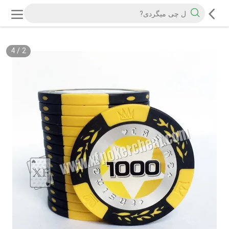
4
/
2