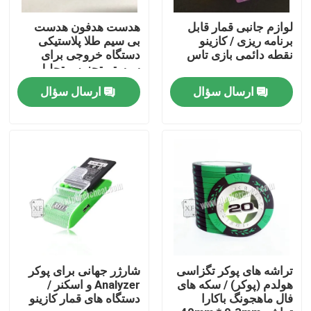
لوازم جانبی قمار قابل
هدست هدفون هدست
درباره ما
برنامه ریزی / کازینو
بی سیم طلا پلاستیکی
نقطه دائمی بازی تاس
دستگاه خروجی برای
سیستم تجزیه و تحلیل
پوکر
تور کارخانه
ارسال سؤال
ارسال سؤال
کنترل کیفیت
با ما تماس بگیرید
اخبار
درخواست نقل قول
تراشه های پوکر تگزاسی
شارژر جهانی برای پوکر
هولدم (پوکر) / سکه های
Analyzer و اسکنر /
فال ماهجونگ باکارا
دستگاه های قمار کازینو
کارت بازی های نامرئی