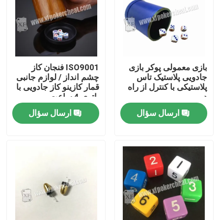
بازی معمولی پوکر بازی
ISO9001 فنجان کاز
جادویی پلاستیک تاس
چشم انداز / لوازم جانبی
پلاستیکی با کنترل از راه
قمار کازینو کاز جادویی با
دور
باتری 4 ساعت
ارسال سؤال
ارسال سؤال
خونه
محصولات
ویدیو