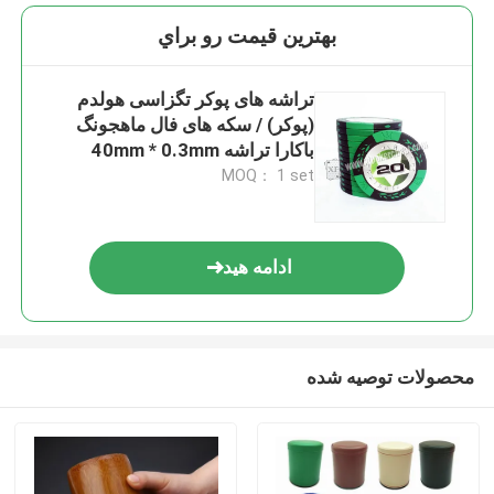
بهترين قيمت رو براي
تراشه های پوکر تگزاسی هولدم
(پوکر) / سکه های فال ماهجونگ
باکارا تراشه 40mm * 0.3mm
MOQ： 1 set
ادامه هید
محصولات توصیه شده