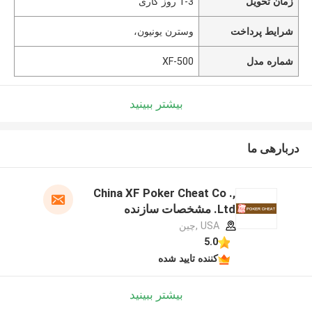
زمان تحویل
1-3 روز کاری
شرایط پرداخت
وسترن یونیون،
شماره مدل
XF-500
بیشتر ببینید
دربارهی ما
China XF Poker Cheat Co .,
Ltd. مشخصات سازنده
USA ,چین
5.0
کننده تایید شده
بیشتر ببینید