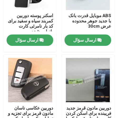
درباره ما
ABS موبایل قدرت بانک
اسکنر پوسته دوربین
با جدید جوهر محدوده
کمربند سیاه و سفید برای
عرض 30cm
کد بار نامرئی کارت
بازیابی شده
تور کارخانه
ارسال سؤال
ارسال سؤال
کنترل کیفیت
با ما تماس بگیرید
اخبار
درخواست نقل قول
دوربین مادون قرمز جدید
دوربین عکاسی ناسان
فریبنده برای اسکن کردن
مادون قرمز برای تجزیه و
کارت بازی های نامرئی