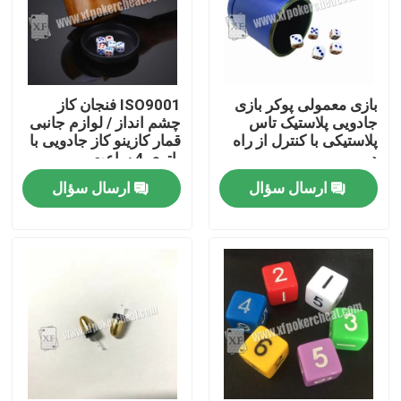
بازی معمولی پوکر بازی
ISO9001 فنجان کاز
جادویی پلاستیک تاس
چشم انداز / لوازم جانبی
پلاستیکی با کنترل از راه
قمار کازینو کاز جادویی با
دور
باتری 4 ساعت
ارسال سؤال
ارسال سؤال
خونه
محصولات
ویدیو