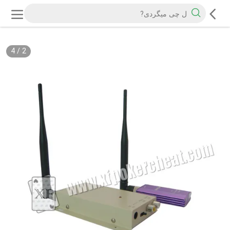
4
/
2