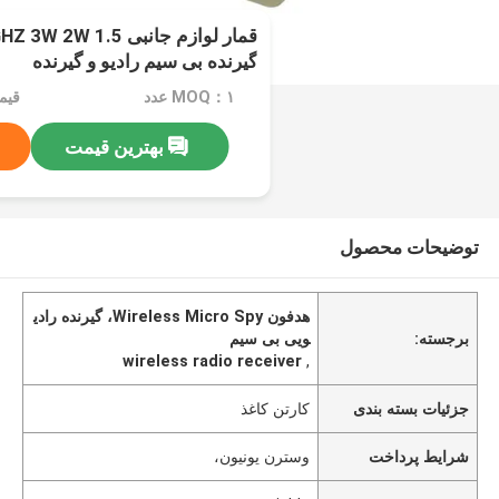
گیرنده بی سیم رادیو و گیرنده
MOQ：۱ عدد
قیمت：e
بهترین قیمت
توضیحات محصول
هدفون Wireless Micro Spy، گیرنده رادی
برجسته:
ویی بی سیم
wireless radio receiver
,
جزئیات بسته بندی
کارتن کاغذ
شرایط پرداخت
وسترن یونیون،