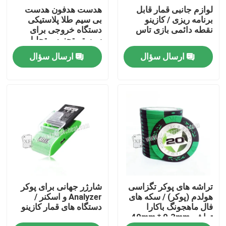
لوازم جانبی قمار قابل
هدست هدفون هدست
برنامه ریزی / کازینو
بی سیم طلا پلاستیکی
درباره ما
نقطه دائمی بازی تاس
دستگاه خروجی برای
سیستم تجزیه و تحلیل
پوکر
ارسال سؤال
ارسال سؤال
تور کارخانه
کنترل کیفیت
با ما تماس بگیرید
اخبار
تراشه های پوکر تگزاسی
شارژر جهانی برای پوکر
درخواست نقل قول
هولدم (پوکر) / سکه های
Analyzer و اسکنر /
فال ماهجونگ باکارا
دستگاه های قمار کازینو
تراشه 40mm * 0.3mm
کارت بازی های نامرئی